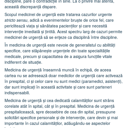
discipline, pare o contradicție în sine. La o privire mai atentă,
această discrepanță dispare.
Scopul medicinei de urgență este tratarea cazurilor urgente
stricto sensu
, adică a evenimentelor bruște de orice fel, care
periclitează viața și sănătatea pacienților și care necesită
intervenție imediată și țintită. Acest spectru larg de cazuri permite
medicinei de urgență să se erijeze ca disciplină între discipline.
În medicina de urgență este nevoie de generalistul cu abilități
specifice, care stăpânește urgențele din toate specialitățile
medicale, precum și capacitatea de a asigura funcțiile vitale
indiferent de situație.
Medicina de urgență înseamnă muncă în echipă, de aceea
cartea nu se adresează doar medicilor de urgență care activează
în prespital, ci și celor care nu sunt medici (paramedici, asistenți),
dar sunt implicați în această activitate și care sunt parteneri
indispensabili.
Medicina de urgență și cea dedicată calamităților sunt strâns
corelate atât în spital, cât și în prespital. Medicina de urgență
prespitalicească, spre deosebire de cea din spital, presupune
solicitări specifice personale și de intervenție, care devin și mai
importante în cazul calamităților, adăugându-se aspectelor